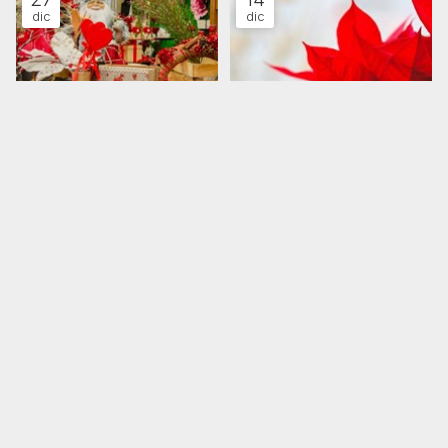
dic
dic
Navidad, todo al rojo con
La Poinsettia, más allá de la
Floristería Drácena
Navidad
Blog
Blog
¡COMPÁRTELO!
2024