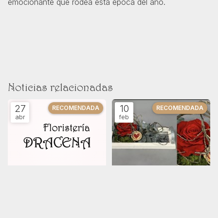
emocionante que rodea esta época del año.
Noticias relacionadas
27
10
abr
feb
CARTA A MI MADRE
14 DE FEBRERO EL PODER DE
LA AMISTAD Y EL AMOR
Blog
Blog